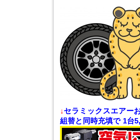
↓
セラミックスエアー
組替と同時充填で 1台5,