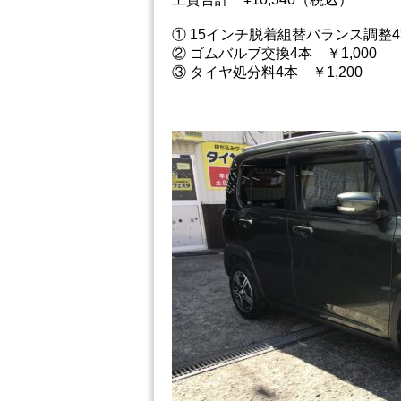
① 15インチ脱着組替バランス調整4本
② ゴムバルブ交換4本 ￥1,000
③ タイヤ処分料4本 ￥1,200