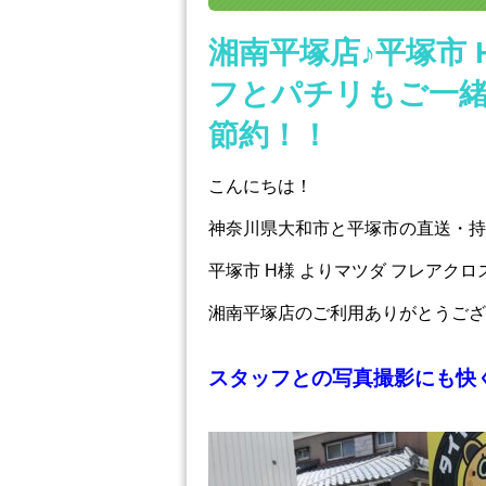
湘南平塚店♪平塚市
フとパチリもご一緒に
節約！！
こんにちは！
神奈川県大和市と平塚市の直送・‪‎
平塚市 H様 よりマツダ フレアク
湘南平塚店のご利用ありがとうござ
スタッフとの写真撮影にも快