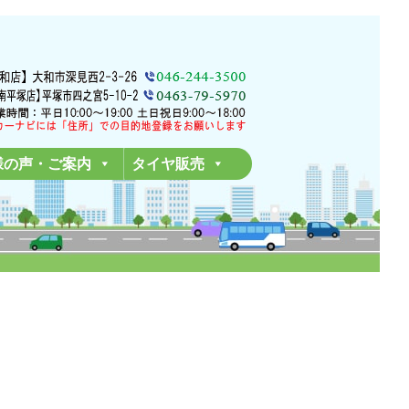
様の声・ご案内
タイヤ販売