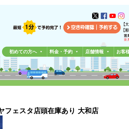
初めての方へ
料金・予約
店舗情報
お客
7 タイヤフェスタ店頭在庫あり 大和店