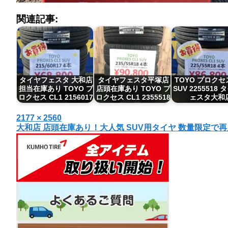
関連記事:
タイヤフェスタ 大和店
タイヤフェスタ平塚店
TOYO プロクセ
担当在庫あり TOYO プ
店頭在庫あり TOYO プ
SUV 2255518
ロクセス CL1 2156017
ロクセス CL1 2355518
ェスタ大和
投
フ
2177 × 2560
投
大和店 店頭在庫あり！大人気 SUV用タイヤ 数量限定で再入荷！
稿
ル
日:
サ
稿
イ
ナ
ズ
ビ
ゲ
ー
シ