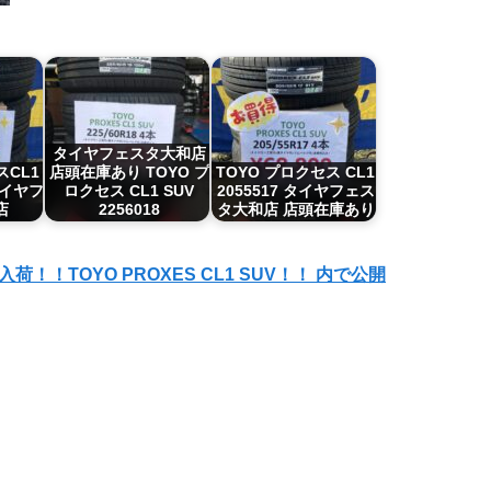
タイヤフェスタ大和店
スCL1
店頭在庫あり TOYO プ
TOYO プロクセス CL1
 タイヤフ
ロクセス CL1 SUV
2055517 タイヤフェス
店
2256018
タ大和店 店頭在庫あり
！TOYO PROXES CL1 SUV！！
内で公開