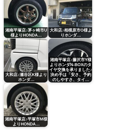
湘南平塚店♪茅ヶ崎市U
大和店♪相模原市O様よ
様よりHONDA…
りホンダ…
湘南平塚店♪藤沢市Y様
よりホンダN-BOXのタ
イヤ交換を承りました♪
大和店♪瀬谷区K様より
決め手は「安さ、予約
ホンダ…
のしやすさ、タイ…
湘南平塚店♪平塚市M様
よりHONDA…