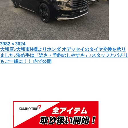
投
フ
3982 × 3024
投
大和店♪大和市N様よりホンダ オデッセイのタイヤ交換を承り
稿
ル
ました♪決め手は「近さ・予約のしやすさ」♪スタッフとパチリ
日:
サ
稿
もご一緒に！！
内で公開
イ
ナ
ズ
ビ
ゲ
ー
シ
ョ
ン