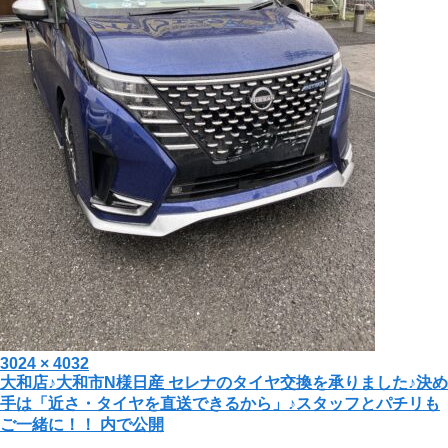
投
フ
3024 × 4032
投
大和店♪大和市N様日産 セレナのタイヤ交換を承りました♪決め
稿
ル
手は「近さ・タイヤを直送できるから」♪スタッフとパチリも
日:
サ
稿
ご一緒に！！
内で公開
イ
ズ