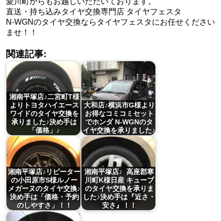
愛川町からもお越しいただいております。
直送・持ち込みタイヤ交換専門店 タイヤフェスタ
N-WGNのタイヤ交換ならタイヤフェスタにお任せください
ませ！！
関連記事:
湘南平塚店♪二宮町T様
よりトヨタハイエース
大和店♪横浜市G様より
ワイドのタイヤ交換を
お得なコミコミセット
承りました♪決め手は
でホンダ N-WGNのタ
「価格」♪
イヤ交換を承りました♪
湘南平塚店♪リピーター
湘南平塚店♪ 高座郡寒
の小田原市S様ルノー
川町K様日産 キューブ
メガーヌのタイヤ交換♪
のタイヤ交換を承りま
決め手は「価格・予約
した♪決め手は『近さ・
のしやすさ」！！
安さ』！！