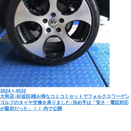
投
フ
3024 × 4032
投
大和店♪杉並区I様お得なコミコミセットでフォルクスワーゲン
稿
ル
ゴルフのタイヤ交換を承りました♪決め手は「安さ・電話対応
日:
サ
稿
が親切だった」！！
内で公開
イ
ナ
ズ
ビ