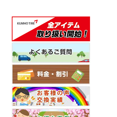
ゲ
ー
シ
ョ
ン