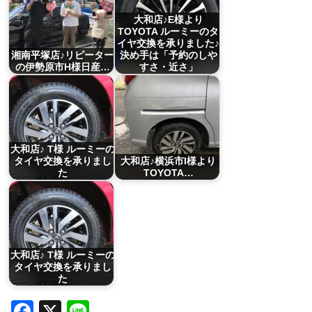
大和店♪E様より
TOYOTA ルーミーのタ
イヤ交換を承りました♪
湘南平塚店♪リピーター
決め手は「予約のしや
の伊勢原市H様日産…
すさ・近さ」
大和店♪ T様 ルーミーの
タイヤ交換を承りまし
大和店♪横浜市I様より
た
TOYOTA…
大和店♪ T様 ルーミーの
タイヤ交換を承りまし
た
Facebook
X
Line