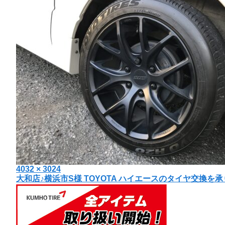
投
フ
4032 × 3024
投
大和店♪横浜市S様 TOYOTA ハイエースのタイヤ交換を
稿
ル
日:
サ
稿
イ
ナ
ズ