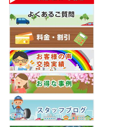
ビ
ゲ
ー
シ
ョ
ン