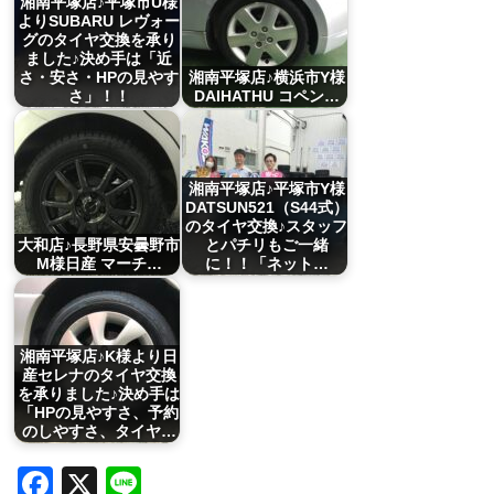
湘南平塚店♪平塚市U様
よりSUBARU レヴォー
グのタイヤ交換を承り
ました♪決め手は「近
さ・安さ・HPの見やす
湘南平塚店♪横浜市Y様
さ」！！
DAIHATHU コペン…
湘南平塚店♪平塚市Y様
DATSUN521（S44式）
のタイヤ交換♪スタッフ
大和店♪長野県安曇野市
とパチリもご一緒
M様日産 マーチ…
に！！「ネット…
湘南平塚店♪K様より日
産セレナのタイヤ交換
を承りました♪決め手は
「HPの見やすさ、予約
のしやすさ、タイヤ…
Facebook
X
Line