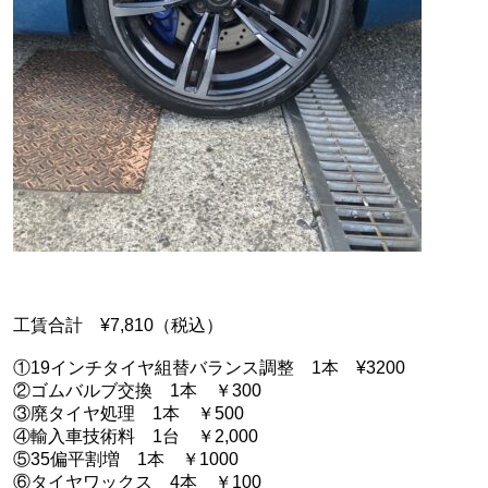
工賃合計 ¥7,810（税込）
①19インチタイヤ組替バランス調整 1本 ¥3200
②ゴムバルブ交換 1本 ￥300
③廃タイヤ処理 1本 ￥500
④輸入車技術料 1台 ￥2,000
⑤35偏平割増 1本 ￥1000
⑥タイヤワックス 4本 ￥100