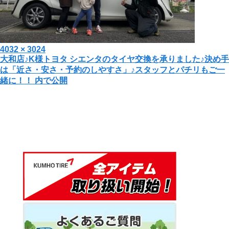
投
フ
4032 × 3024
投
大和店♪K様トヨタ シエンタのタイヤ交換を承りました♪決め手
稿
ル
は「近さ・安さ・予約のしやすさ」♪スタッフとパチリもご一
日:
サ
稿
緒に！！
内で公開
イ
ナ
ズ
ビ
ゲ
ー
シ
ョ
ン