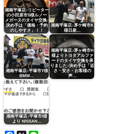
湘南平塚店♪リピーター
の小田原市S様ルノー
メガーヌのタイヤ交換♪
決め手は「価格・予約
湘南平塚店♪茅ケ崎市K
のしやすさ」！！
様日産…
湘南平塚店♪茅ヶ崎市H
様よりトヨタアルファ
ードのタイヤ交換を承
りました♪決め手は「近
湘南平塚店♪平塚市Y様
さ・安さ・お客様の
BMW…
声…
湘南平塚店♪平塚市I様
より NISSAN…