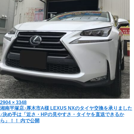
投
フ
2904 × 3348
投
湘南平塚店♪厚木市A様 LEXUS NXのタイヤ交換を承りました
稿
ル
♪決め手は「近さ・HPの見やすさ・タイヤを直送できるか
日:
サ
稿
ら」！！
内で公開
イ
ナ
ズ