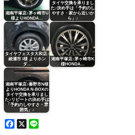
タイヤ交換を承りまし
た♪決め手は「予約のし
湘南平塚店♪茅ヶ崎市U
やすさ・家から近いか
様よりHONDA…
ら」♪
タイヤフェスタ大和店♪
綾瀬市 I様 よりホン
湘南平塚店♪茅ヶ崎市K
ダ…
様HONDA…
湘南平塚店♪秦野市N様
よりHONDA N-BOXの
タイヤ交換を承りまし
た♪リピートの決め手は
「予約のしやすさ・雰
囲気」♪
Facebook
X
Line