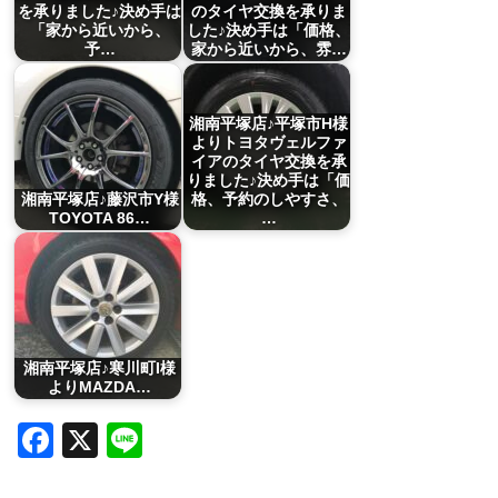
を承りました♪決め手は
のタイヤ交換を承りま
「家から近いから、
した♪決め手は「価格、
予…
家から近いから、雰…
湘南平塚店♪平塚市H様
よりトヨタヴェルファ
イアのタイヤ交換を承
りました♪決め手は「価
湘南平塚店♪藤沢市Y様
格、予約のしやすさ、
TOYOTA 86…
…
湘南平塚店♪寒川町I様
よりMAZDA…
Facebook
X
Line