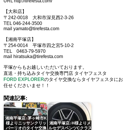
URL http://tirefesta.com/
【大和店】
〒242-0018 大和市深見西2-3-26
TEL 046-244-3500
mail yamato@tirefesta.com
【湘南平塚店】
〒254-0014 平塚市四之宮5-10-2
TEL 0463-79-5970
mail hiratsuka@tirefesta.com
平塚からもお越しいただいております。
直送・持ち込みタイヤ交換専門店 タイヤフェスタ
FORD EXPLORER
のタイヤ交換ならタイヤフェスタにお
任せくださいませ！！
関連記事:
湘南平塚店♪茅ヶ崎市K
様よりニッサンクリッ
湘南平塚店♪H様よりメ
パーリオのタイヤ交換
ルセデスベンツCクラス