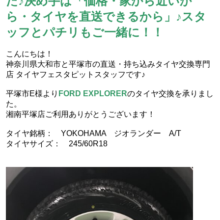
た♪決め手は「価格・家から近いか
ら・タイヤを直送できるから」♪スタ
ッフとパチリもご一緒に！！
こんにちは！
神奈川県大和市と平塚市の直送・‪‎持ち込みタイヤ交換専門
店‬ タイヤフェスタピットスタッフです♪
平塚市E様より
FORD EXPLORER
のタイヤ交換を承りまし
た。
湘南平塚店ご利用ありがとうございます！
タイヤ銘柄： YOKOHAMA ジオランダー A/T
タイヤサイズ： 245/60R18