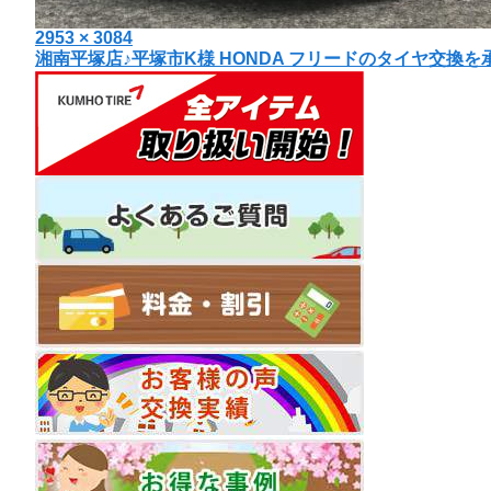
投
フ
2953 × 3084
投
湘南平塚店♪平塚市K様 HONDA フリードのタイヤ交換
稿
ル
日:
サ
稿
イ
ナ
ズ
ビ
ゲ
ー
シ
ョ
ン