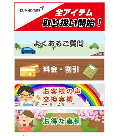
シ
ョ
ン