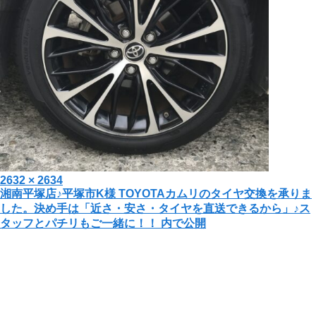
投
フ
2632 × 2634
投
湘南平塚店♪平塚市K様 TOYOTAカムリのタイヤ交換を承りま
稿
ル
した。決め手は「近さ・安さ・タイヤを直送できるから」♪ス
日:
サ
稿
タッフとパチリもご一緒に！！
内で公開
イ
ナ
ズ
ビ
ゲ
ー