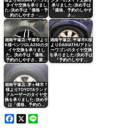
様よりNISSANリーフの
ンダーのタイヤ交換を
タイヤ交換を承りまし
承りました♪決め手は
た♪決め手は「価格・予
「価格、予約のしやす
約のしやすさ・…
さ…
湘南平塚店♪平塚市より
湘南平塚店♪平塚市K様
K様ベンツGLA250のタ
よりDAIHATHUアトレ
イヤ交換を承りまし
ーワゴンのタイヤ交換
た。決め手は「価格、
を承りました♪決め手は
予約のしやすさ、家…
「予約のしやす…
湘南平塚店♪茅ヶ崎市Ｔ
様よりTOYOTAランド
クルーザーのタイヤ交
換を承りました♪決め手
は「価格、予約の…
Facebook
X
Line