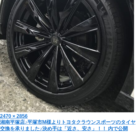
投
フ
2470 × 2856
投
湘南平塚店♪平塚市M様よりトヨタクラウンスポーツのタイヤ
稿
ル
交換を承りました♪決め手は「近さ、安さ」！！
内で公開
日:
サ
稿
イ