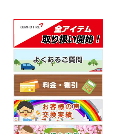
ー
シ
ョ
ン