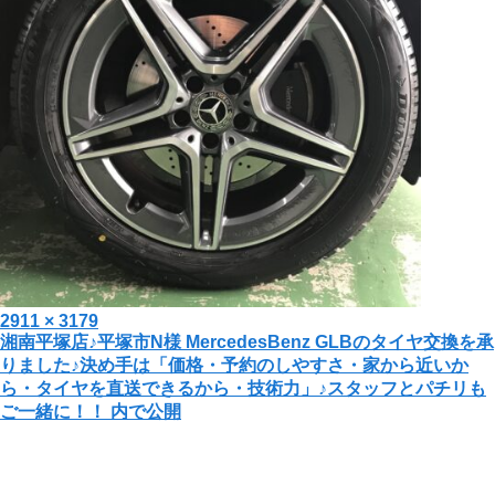
投
フ
2911 × 3179
投
湘南平塚店♪平塚市N様 MercedesBenz GLBのタイヤ交換を承
稿
ル
りました♪決め手は「価格・予約のしやすさ・家から近いか
日:
サ
稿
ら・タイヤを直送できるから・技術力」♪スタッフとパチリも
イ
ご一緒に！！
内で公開
ナ
ズ
ビ
ゲ