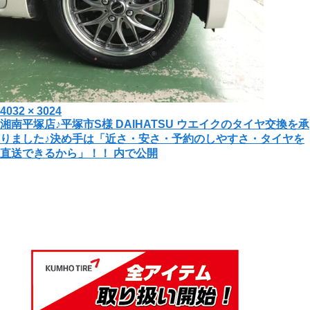
投
フ
4032 × 3024
投
湘南平塚店♪平塚市S様 DAIHATSU ウエイクのタイヤ交換を承
稿
ル
りました♪決め手は「近さ・安さ・予約のしやすさ・タイヤを
日:
サ
稿
直送できるから」！！
内で公開
イ
ナ
ズ
ビ
ゲ
ー
シ
ョ
ン