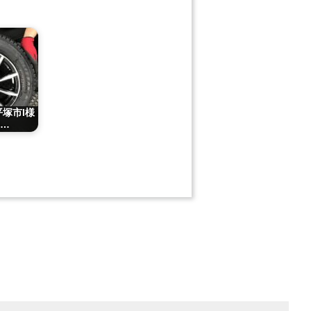
平塚市I様
A…