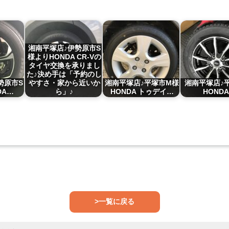
湘南平塚店♪伊勢原市S
様よりHONDA CR-Vの
タイヤ交換を承りまし
た♪決め手は「予約のし
勢原市S
やすさ・家から近いか
湘南平塚店♪平塚市M様
湘南平塚店♪
DA…
ら」♪
HONDA トゥデイ…
HOND
>一覧に戻る