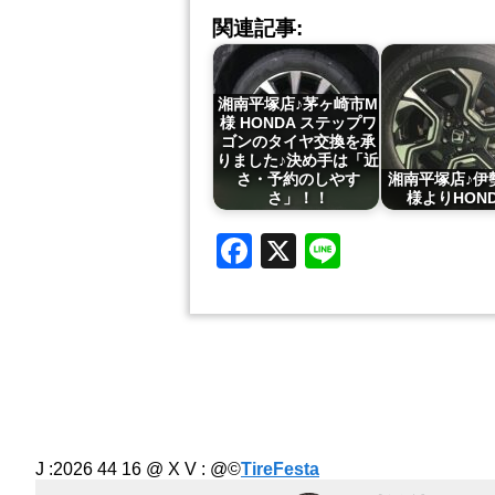
関連記事:
湘南平塚店♪茅ヶ崎市M
様 HONDA ステップワ
ゴンのタイヤ交換を承
りました♪決め手は「近
さ・予約のしやす
湘南平塚店♪伊
さ」！！
様よりHON
Facebook
X
Line
J :2026 44 16 @ X V :
@©
TireFesta