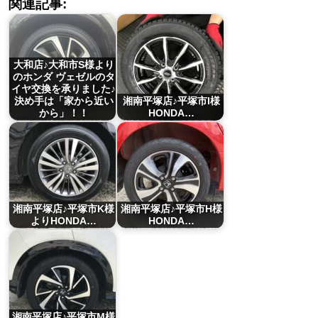
関連記事:
大和店♪大和市S様より
のホンダ ヴェゼルのタ
イヤ交換を承りました♪
決め手は「家から近い
湘南平塚店♪平塚市I様
から」！！
HONDA…
湘南平塚店♪平塚市K様
湘南平塚店♪平塚市H様
よりHONDA…
HONDA…
湘南平塚店♪平塚市M様