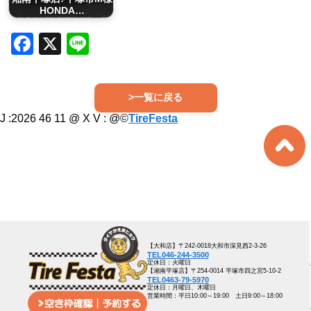
HONDA…
Facebook
X
Line
>一覧に戻る
J :2026 46 11 @ X V :
@©
TireFesta
【大和店】〒242-0018大和市深見西2-3-26
TEL046-244-3500
定休日：火曜日
【湘南平塚店】〒254-0014 平塚市四之宮5-10-2
TEL0463-79-5970
定休日：月曜日、木曜日
営業時間：平日10:00～19:00 土日9:00～18:00