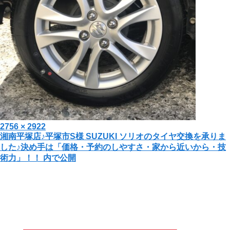
投
フ
2756 × 2922
投
湘南平塚店♪平塚市S様 SUZUKI ソリオのタイヤ交換を承りま
稿
ル
した♪決め手は「価格・予約のしやすさ・家から近いから・技
日:
サ
稿
術力」！！
内で公開
イ
ナ
ズ
ビ
ゲ
ー