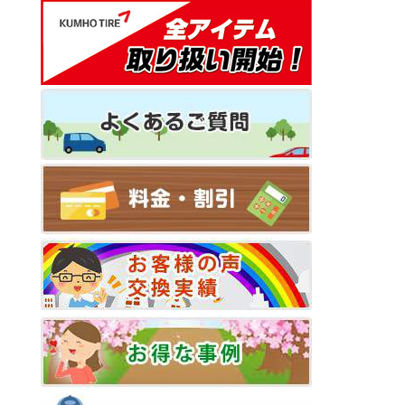
シ
ョ
ン