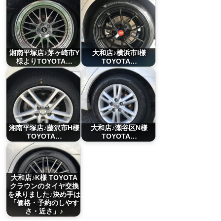
湘南平塚店♪茅ヶ崎市Y
大和店♪横浜市I様
様よりTOYOTA…
TOYOTA…
湘南平塚店♪藤沢市H様
大和店♪瀬谷区N様
TOYOTA…
TOYOTA…
大和店♪K様 TOYOTA
クラウンのタイヤ交換
を承りました♪決め手は
「価格・予約のしやす
さ・近さ」♪