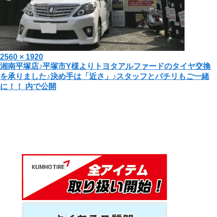
投
フ
2560 × 1920
投
湘南平塚店♪平塚市Y様よりトヨタアルファードのタイヤ交換
稿
ル
を承りました♪決め手は「近さ」♪スタッフとパチリもご一緒
日:
サ
稿
に！！
内で公開
イ
ナ
ズ
ビ
ゲ
ー
シ
ョ
ン