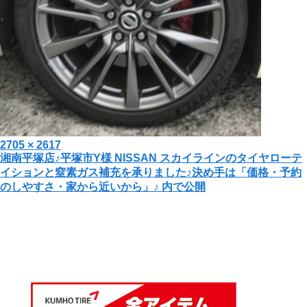
投
フ
2705 × 2617
投
湘南平塚店♪平塚市Y様 NISSAN スカイラインのタイヤローテ
稿
ル
イションと窒素ガス補充を承りました♪決め手は「価格・予約
日:
サ
稿
のしやすさ・家から近いから」♪
内で公開
イ
ナ
ズ
ビ
ゲ
ー
シ