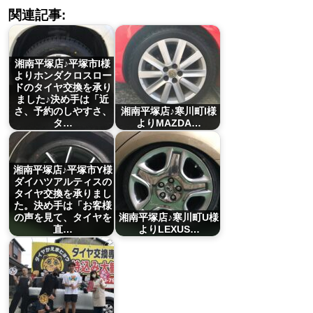
関連記事:
湘南平塚店♪平塚市I様
よりホンダクロスロー
ドのタイヤ交換を承り
ました♪決め手は「近
さ、予約のしやすさ、
湘南平塚店♪寒川町I様
タ…
よりMAZDA…
湘南平塚店♪平塚市Y様
ダイハツアルティスの
タイヤ交換を承りまし
た。決め手は「お客様
の声を見て、タイヤを
湘南平塚店♪寒川町U様
直…
よりLEXUS…