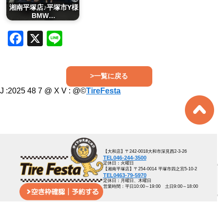
湘南平塚店♪平塚市Y様
BMW…
Facebook
X
Line
>一覧に戻る
J :2025 48 7 @ X V :
@©
TireFesta
【大和店】〒242-0018大和市深見西2-3-26
TEL046-244-3500
定休日：火曜日
【湘南平塚店】〒254-0014 平塚市四之宮5-10-2
TEL0463-79-5970
定休日：月曜日、木曜日
営業時間：平日10:00～19:00 土日9:00～18:00