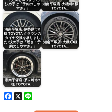
決め手は「予約のしや
湘南平塚店♪大磯町K様
すさ」♪
TOYOTA…
湘南平塚店♪伊勢原市K
様 TOYOTA クラウンの
タイヤ交換を承りまし
た♪決め手は「近さ・予
湘南平塚店♪大磯町I様
約のしやすさ」♪
TOYOTA…
湘南平塚店♪茅ヶ崎市Y
様 TOYOTA…
Facebook
X
Line