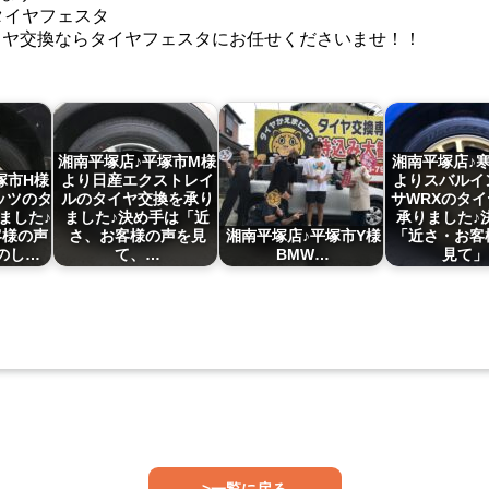
タイヤフェスタ
50のタイヤ交換ならタイヤフェスタにお任せくださいませ！！
湘南平塚店♪平塚市M様
湘南平塚店♪
塚市H様
より日産エクストレイ
よりスバルイ
ッツのタ
ルのタイヤ交換を承り
サWRXのタ
ました♪
ました♪決め手は「近
承りました♪
客様の声
さ、お客様の声を見
湘南平塚店♪平塚市Y様
「近さ・お客
のし…
て、…
BMW…
見て」