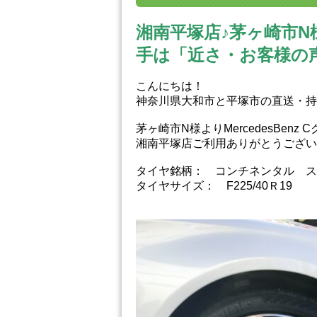
湘南平塚店♪茅ヶ崎市N様
手は「近さ・お客様の
こんにちは！
神奈川県大和市と平塚市の直送・‪‎
茅ヶ崎市N様よりMercedesBen
湘南平塚店ご利用ありがとうござい
タイヤ銘柄： コンチネンタル ス
タイヤサイズ： F225/40Ｒ19 Ｒ2