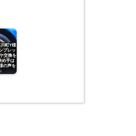
寒川町Y様
ンプレッ
イヤ交換を
決め手は
様の声を
♪