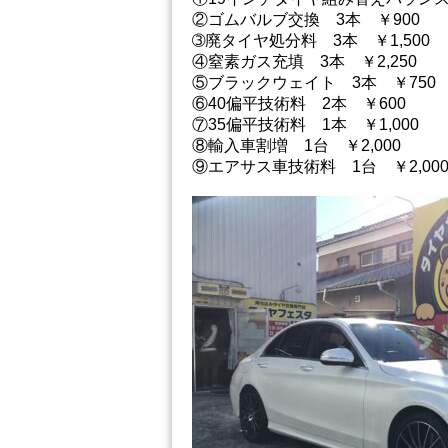
②ゴムバルブ交換 3本 ￥900
➂廃タイヤ処分料 3本 ￥1,500
④窒素ガス充填 3本 ￥2,250
⑤ブラックウェイト 3本 ￥750
⑥40偏平技術料 2本 ￥600
⑦35偏平技術料 1本 ￥1,000
⑧輸入車割増 1台 ￥2,000
⑨エアサス車技術料 1台 ￥2,00