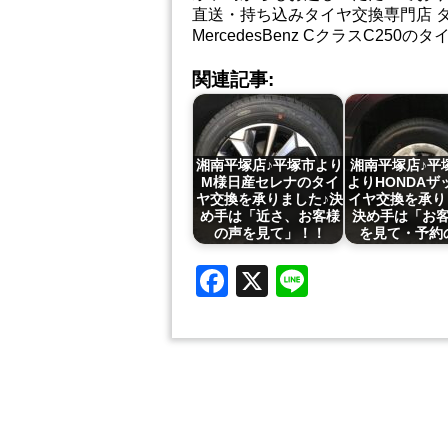
直送・持ち込みタイヤ交換専門店 
MercedesBenz CクラスC2
関連記事:
湘南平塚店♪平塚市より
湘南平塚店♪平
M様日産セレナのタイ
よりHONDAザ
ヤ交換を承りました♪決
イヤ交換を承り
め手は「近さ、お客様
決め手は「お
の声を見て」！！
を見て・予約
Facebook
X
Line