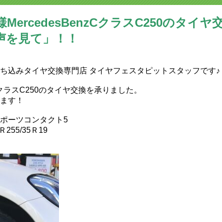
MercedesBenzCクラスC250のタイ
声を見て」！！
持ち込みタイヤ交換専門店‬ タイヤフェスタピットスタッフです♪
z CクラスC250のタイヤ交換を承りました。
ます！
ポーツコンタクト5
55/35Ｒ19