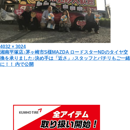
投
フ
4032 × 3024
投
湘南平塚店♪茅ヶ崎市S様MAZDA ロードスターNDのタイヤ交
稿
ル
換を承りました♪決め手は「近さ」♪スタッフとパチリもご一緒
日:
サ
稿
に！！
内で公開
イ
ナ
ズ
ビ
ゲ
ー
シ
ョ
ン