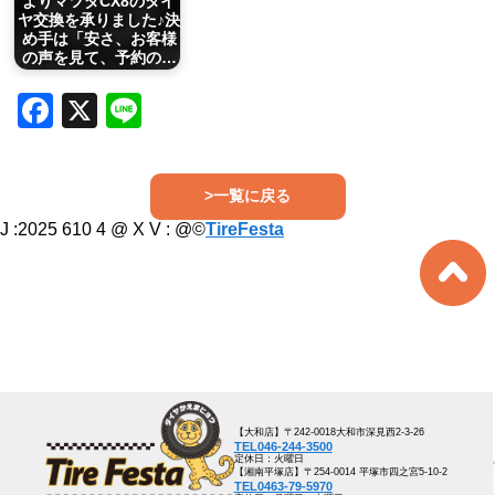
よりマツダCX8のタイ
ヤ交換を承りました♪決
め手は「安さ、お客様
の声を見て、予約の…
Facebook
X
Line
>一覧に戻る
J :2025 610 4 @ X V :
@©
TireFesta
【大和店】〒242-0018大和市深見西2-3-26
TEL046-244-3500
定休日：火曜日
【湘南平塚店】〒254-0014 平塚市四之宮5-10-2
TEL0463-79-5970