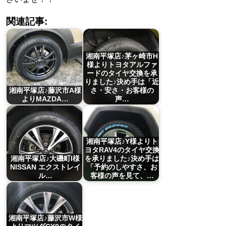
関連記事:
湘南平塚店♪茅ヶ崎市H
様よりトヨタアルファ
ードのタイヤ交換を承
りました♪決め手は「近
湘南平塚店♪藤沢市A様
さ・安さ・お客様の
よりMAZDA…
声…
湘南平塚店♪Y様よりト
ヨタRAV4のタイヤ交換
湘南平塚店♪大磯町I様
を承りました♪決め手は
NISSAN エクストレイ
「予約のしやすさ、お
ル…
客様の声を見て、…
湘南平塚店♪藤沢市W様