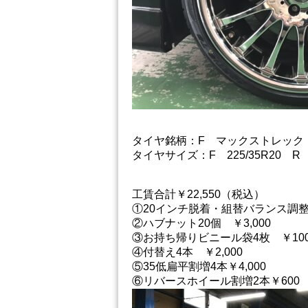
タイヤ銘柄：F マックストレッ
タイヤサイズ：F 225/35R20 R 2
工賃合計￥22,550（税込）
①20インチ脱着・組替バランス調整 
②ハブナット20個 ￥3,000
③お持ち帰りビニール袋4枚 ￥10
④付替え4本 ￥2,000
⑤35低扁平割増4本￥4,000
⑥リバースホイール割増2本￥600