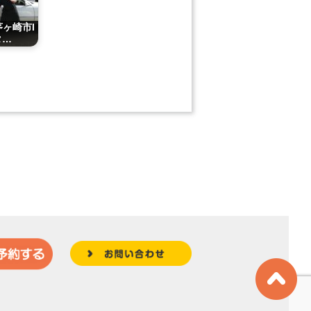
茅ヶ崎市I
タ…