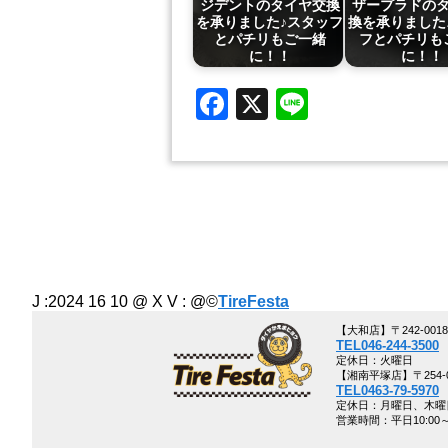
ジデントのタイヤ交換
ザープラドの
を承りました♪スタッフ
換を承りました
とパチリもご一緒
フとパチリも
に！！
に！！
Facebook
X
Line
J :2024 16 10 @ X V :
@©
TireFesta
【大和店】〒242-00
TEL046-244-3500
定休日：火曜日
【湘南平塚店】〒254-0
TEL0463-79-5970
定休日：月曜日、木曜
営業時間：平日10:00～1