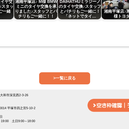
タイヤ交
湘南平塚店♪ M様 BMW
DAIHATHUミラジーノ
♪スタッ
ミニのタイヤ交換を承
のタイヤ交換♪スタッフ
ご一緒
りました♪スタッフとパ
とパチリもご一緒に！
湘南平塚店♪
チリもご一緒に！！
「ネットでタイ…
様トヨ
>一覧に戻る
18大和市深見西2-3-26
014 平塚市四之宮5-10-2
日
9:00 土日9:00～18:00