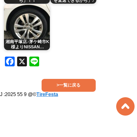
ら」！！
を直送できるから」♪
湘南平塚店♪茅ケ崎市K
様よりNISSAN…
Facebook
X
Line
>一覧に戻る
J :
2025 55 9
@©
TireFesta