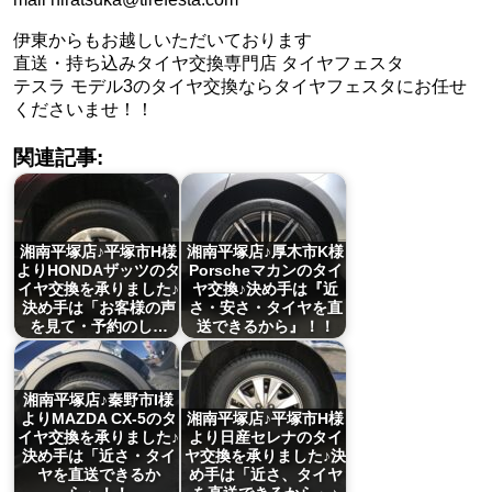
伊東からもお越しいただいております
直送・持ち込みタイヤ交換専門店 タイヤフェスタ
テスラ モデル3のタイヤ交換ならタイヤフェスタにお任せ
くださいませ！！
関連記事:
湘南平塚店♪平塚市H様
湘南平塚店♪厚木市K様
よりHONDAザッツのタ
Porscheマカンのタイ
イヤ交換を承りました♪
ヤ交換♪決め手は『近
決め手は「お客様の声
さ・安さ・タイヤを直
を見て・予約のし…
送できるから』！！
湘南平塚店♪秦野市I様
よりMAZDA CX-5のタ
湘南平塚店♪平塚市H様
イヤ交換を承りました♪
より日産セレナのタイ
決め手は「近さ・タイ
ヤ交換を承りました♪決
ヤを直送できるか
め手は「近さ、タイヤ