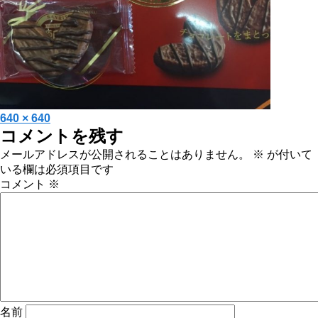
投
フ
640 × 640
コメントを残す
稿
ル
日:
サ
メールアドレスが公開されることはありません。
※
が付いて
イ
いる欄は必須項目です
ズ
コメント
※
名前