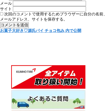
メール
サイト
次回のコメントで使用するためブラウザーに自分の名前、
メールアドレス、サイトを保存する。
投
お菓子大好き♡源氏パイ チョコ包み
内で公開
稿
ナ
ビ
ゲ
ー
シ
ョ
ン