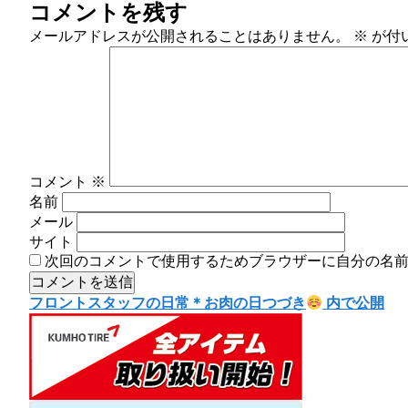
コメントを残す
稿
ル
日:
サ
メールアドレスが公開されることはありません。
※
が付
イ
ズ
コメント
※
名前
メール
サイト
次回のコメントで使用するためブラウザーに自分の名
投
フロントスタッフの日常＊お肉の日つづき
内で公開
稿
ナ
ビ