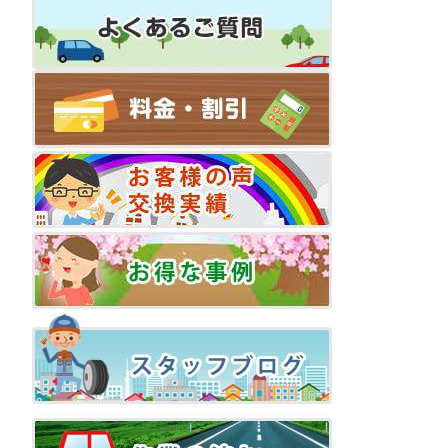
ゲ
ー
シ
ョ
ン