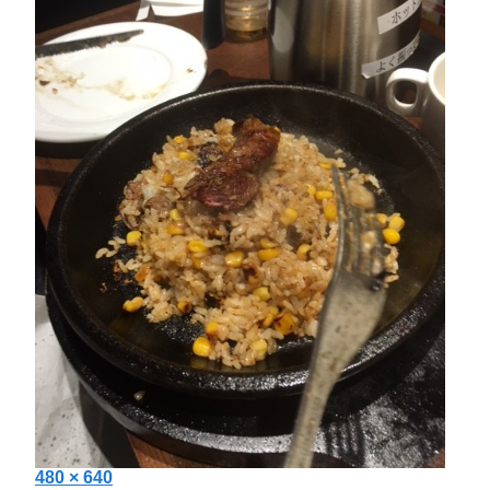
投
フ
480 × 640