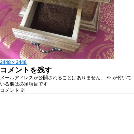
投
フ
2448 × 2448
コメントを残す
稿
ル
日:
サ
メールアドレスが公開されることはありません。
※
が付いて
イ
いる欄は必須項目です
ズ
コメント
※