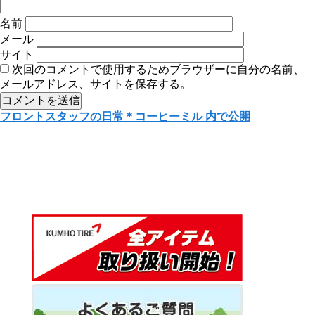
名前
メール
サイト
次回のコメントで使用するためブラウザーに自分の名前、
メールアドレス、サイトを保存する。
投
フロントスタッフの日常＊コーヒーミル
内で公開
稿
ナ
ビ
ゲ
ー
シ
ョ
ン