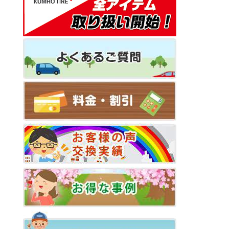
ー
シ
ョ
ン