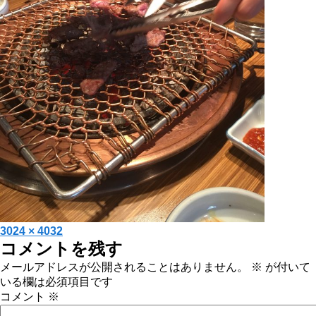
投
フ
3024 × 4032
コメントを残す
稿
ル
日:
サ
メールアドレスが公開されることはありません。
※
が付いて
イ
いる欄は必須項目です
ズ
コメント
※