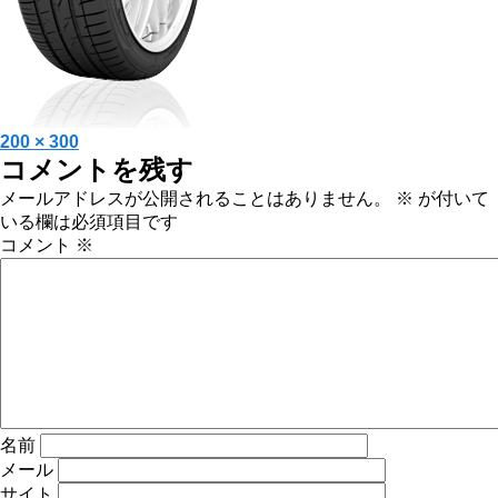
投
フ
200 × 300
コメントを残す
稿
ル
日:
サ
メールアドレスが公開されることはありません。
※
が付いて
イ
いる欄は必須項目です
ズ
コメント
※
名前
メール
サイト