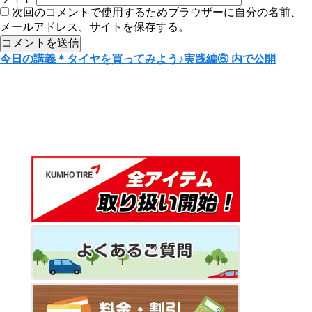
次回のコメントで使用するためブラウザーに自分の名前、
メールアドレス、サイトを保存する。
投
今日の講義＊タイヤを買ってみよう♪実践編⑥
内で公開
稿
ナ
ビ
ゲ
ー
シ
ョ
ン