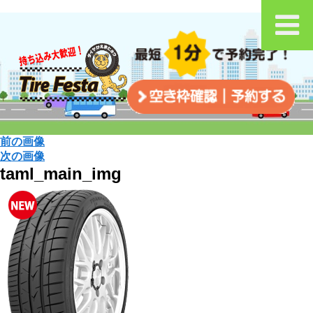
前の画像
次の画像
taml_main_img