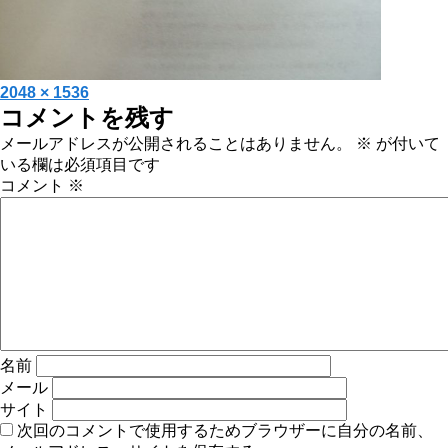
投
フ
2048 × 1536
コメントを残す
稿
ル
日:
サ
メールアドレスが公開されることはありません。
※
が付いて
イ
いる欄は必須項目です
ズ
コメント
※
名前
メール
サイト
次回のコメントで使用するためブラウザーに自分の名前、