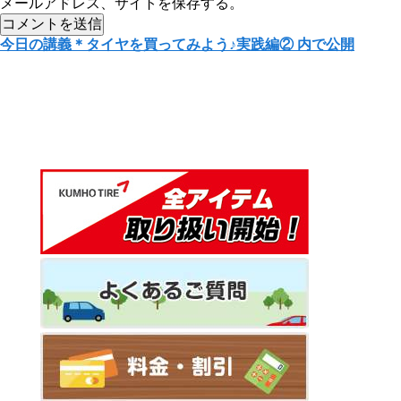
メールアドレス、サイトを保存する。
投
今日の講義＊タイヤを買ってみよう♪実践編②
内で公開
稿
ナ
ビ
ゲ
ー
シ
ョ
ン