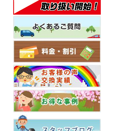
シ
ョ
ン