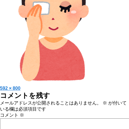
投
フ
592 × 800
コメントを残す
稿
ル
日:
サ
メールアドレスが公開されることはありません。
※
が付いて
イ
いる欄は必須項目です
ズ
コメント
※