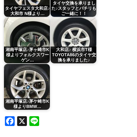
タイヤ交換を承りまし
タイヤフェスタ大和店♪
た♪スタッフとパチリも
大和市 N様より…
ご一緒に！！
湘南平塚店♪茅ヶ崎市K
大和店♪ 横浜市T様
様よりフォルクスワー
TOYOTA86のタイヤ交
ゲン…
換を承りました♪
湘南平塚店♪茅ケ崎市K
様よりBMW…
Facebook
X
Line