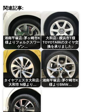
関連記事:
湘南平塚店♪茅ヶ崎市K
大和店♪ 横浜市T様
様よりフォルクスワー
TOYOTA86のタイヤ交
ゲン…
換を承りました♪
タイヤフェスタ大和店♪
湘南平塚店♪茅ケ崎市K
大和市 N様より…
様よりBMW…