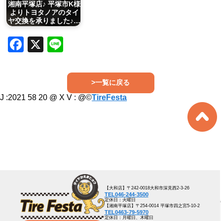
湘南平塚店♪ 平塚市K様
よりトヨタノアのタイ
ヤ交換を承りました♪…
Facebook
X
Line
>一覧に戻る
J :2021 58 20 @ X V :
@©
TireFesta
【大和店】〒242-0018大和市深見西2-3-26
TEL046-244-3500
定休日：火曜日
【湘南平塚店】〒254-0014 平塚市四之宮5-10-2
TEL0463-79-5970
定休日：月曜日、木曜日