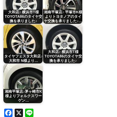
大和店♪ 横浜市T様
湘南平塚店♪ 平塚市K様
TOYOTA86のタイヤ交
よりトヨタノアのタイ
換を承りました♪
ヤ交換を承りました♪…
大和店♪ 横浜市T様
タイヤフェスタ大和店♪
TOYOTA86のタイヤ交
大和市 N様より…
換を承りました♪
湘南平塚店♪茅ヶ崎市K
様よりフォルクスワー
ゲン…
Facebook
X
Line