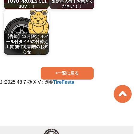
TOYO PROXES CL1
限定再入荷！お急ぎく
SUV！！
ださい！！
【告知】12月限定 ホイ
ール付タイヤの付替え
工賃 繁忙期割増のお知
らせ
>一覧に戻る
J :2025 48 7 @ X V :
@©
TireFesta