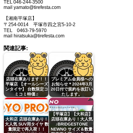
TEL 046-244-3500
mail yamato@tirefesta.com
【湘南平塚店】
〒254-0014 平塚市四之宮5-10-2
TEL 0463-79-5970
mail hiratsuka@tirefesta.com
関連記事:
店頭在庫あります！！
プレミアム会員様への
平塚店 【オールシーズ
お知らせ＊2024年3月
ンタイヤ】 台数限定コ
20日付で規約を改訂い
ミコミ特価♫
たします。
【平塚店】【大和店】
大和店 店頭在庫あり！
店頭在庫あり！大人気
大人気 SUV用タイヤ 数
♪BRIDGESTONE
量限定で再入荷！！
NEWNO サイズ＆数量