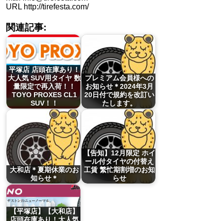
URL http://tirefesta.com/
関連記事:
平塚店 店頭在庫あり！
大人気 SUV用タイヤ 数
プレミアム会員様への
量限定で再入荷！！
お知らせ＊2024年3月
TOYO PROXES CL1
20日付で規約を改訂い
SUV！！
たします。
【告知】12月限定 ホイ
ール付タイヤの付替え
大和店＊夏期休業のお
工賃 繁忙期割増のお知
知らせ＊
らせ
【平塚店】【大和店】
店頭在庫あり！大人気