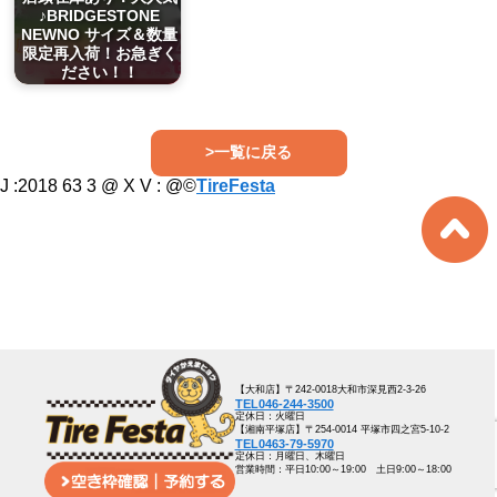
♪BRIDGESTONE
NEWNO サイズ＆数量
限定再入荷！お急ぎく
ださい！！
>一覧に戻る
J :2018 63 3 @ X V :
@©
TireFesta
【大和店】〒242-0018大和市深見西2-3-26
TEL046-244-3500
定休日：火曜日
【湘南平塚店】〒254-0014 平塚市四之宮5-10-2
TEL0463-79-5970
定休日：月曜日、木曜日
営業時間：平日10:00～19:00 土日9:00～18:00