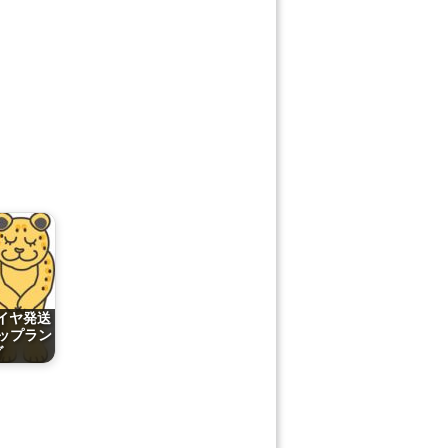
タイヤ発送
ップラン
グ