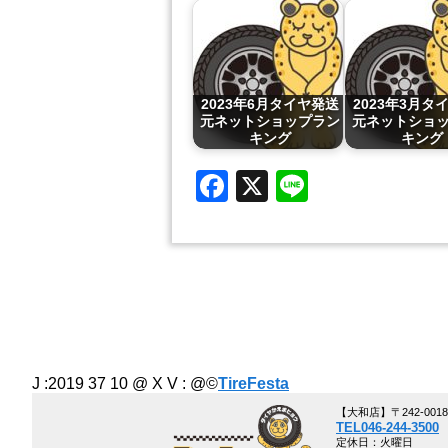
2023年6月タイヤ発送
2023年3月タ
元ネットショップラン
元ネットショ
キング
キング
Facebook
X
Line
J :2019 37 10 @ X V :
@©
TireFesta
【大和店】〒242-00
TEL046-244-3500
定休日：火曜日