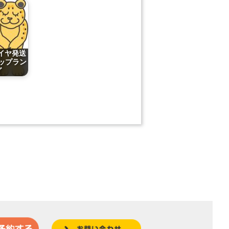
タイヤ発送
ップラン
グ