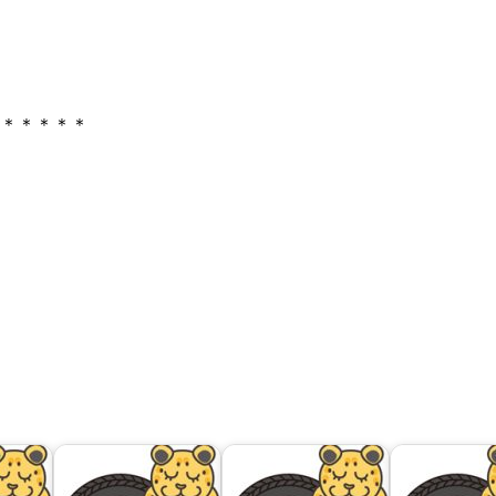
＊＊＊＊＊