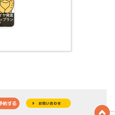
タイヤ発送
ップラン
グ