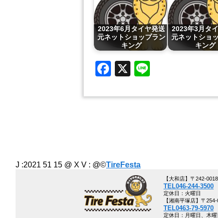
2023年6月タイヤ発送
2023年3月タ
元ネットショップラン
元ネットショ
キング
キング
Facebook
X
Line
J :2021 51 15 @ X V :
@©
TireFesta
【大和店】〒242-00
TEL046-244-3500
定休日：火曜日
【湘南平塚店】〒254-0
TEL0463-79-5970
定休日：月曜日、木曜