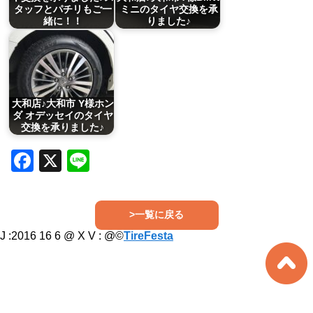
タッフとパチリもご一
ミニのタイヤ交換を承
緒に！！
りました♪
大和店♪大和市 Y様ホン
ダ オデッセイのタイヤ
交換を承りました♪
Facebook
X
Line
>一覧に戻る
J :2016 16 6 @ X V :
@©
TireFesta