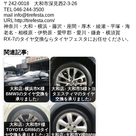
〒242-0018 大和市深見西2-3-26
TEL 046-244-3500
mail info@tirefesta.com
URL http://tirefesta.com/
神奈川・大和・横浜・藤沢・座間・厚木・綾瀬・平塚・海
老名・相模原・伊勢原・愛甲郡・愛川・鎌倉・横須賀
RX-7のタイヤ交換ならタイヤフェスタにお任せください。
関連記事:
大和店♪横浜市K様
大和店♪ 大和市S様トヨ
BMW3のタイヤ交換を
タエスティマのタイヤ
承りました♪
交換を承りました♪
大和店♪ 大和市F様
TOYOTA GR86のタイ
ヤ交換を承りました♪ス
大和店♪大和市Y様BMW